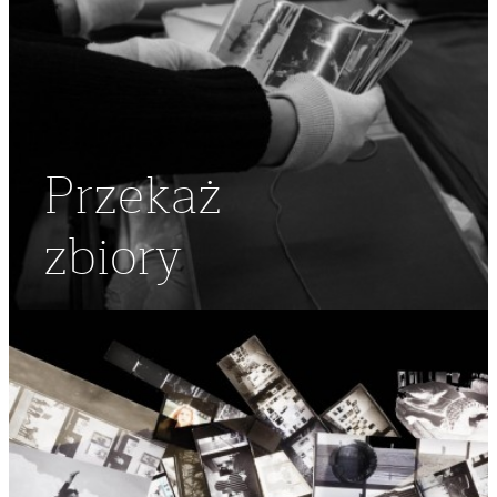
Przekaż
zbiory