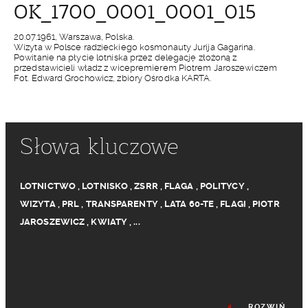
OK_1700_0001_0001_015
20.07.1961, Warszawa, Polska.
Wizyta w Polsce radzieckiego kosmonauty Jurija Gagarina.
Powitanie na płycie lotniska przez delegację złożoną z
przedstawicieli władz z wicepremierem Piotrem Jaroszewiczem
Fot. Edward Grochowicz, zbiory Ośrodka KARTA.
Słowa kluczowe
LOTNICTWO
,
LOTNISKO
,
ZSRR
,
FLAGA
,
POLITYCY
,
WIZYTA
,
PRL
,
TRANSPARENTY
,
LATA 60-TE
,
FLAGI
,
PIOTR
JAROSZEWICZ
,
KWIATY
,
...
ROZWIŃ