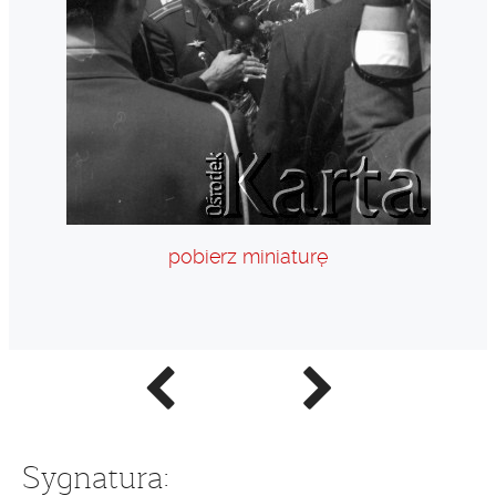
pobierz miniaturę
Poprzednie
Następne
zdjęcie
zdjęcie
Sygnatura: