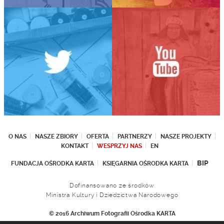
O NAS
NASZE ZBIORY
OFERTA
PARTNERZY
NASZE PROJEKTY
KONTAKT
WESPRZYJ NAS
EN
BIP
FUNDACJA OŚRODKA KARTA
KSIĘGARNIA OŚRODKA KARTA
Dofinansowano ze środków
Ministra Kultury i Dziedzictwa Narodowego
© 2016 Archiwum Fotografii Ośrodka KARTA