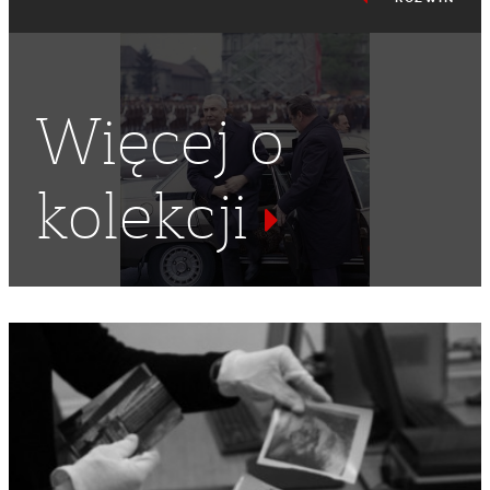
Więcej o
kolekcji
ZWIĄZEK RADZIECKI
,
LATA 60
,
MUNDUR
,
MUNDURY
,
TRANSPARENT
,
APARAT FOTOGRAFICZNY
,
POWITANIE
,
KC
PZPR
,
KOSMONAUTYKA
,
KOSMOS
,
LOTNISKA
,
BUKIET
,
KOSMONAUTA
,
KOSMONAUCI RADZIECCY
,
PODBÓJ
KOSMOSU
,
RADZIECCY KOSMONAUCI
,
SOWIECCY
KOSMONAUCI
,
RADZIECKI KOSMONAUTA
,
WITAJĄCY
,
WYŚCIG DO GWIAZD
,
MUNDUR WOJSKOWY
,
WIECEPREMIER