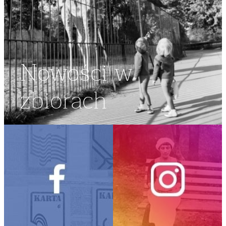
Nowości w
zbiorach