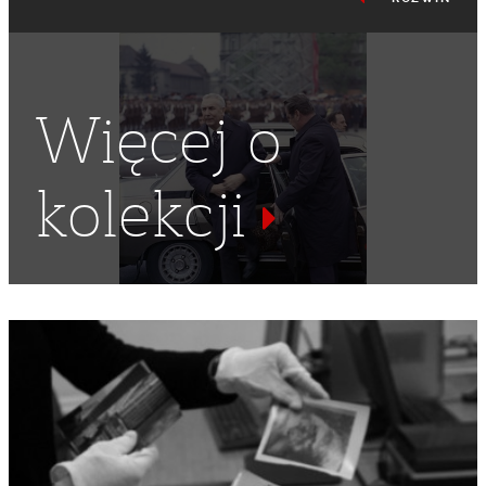
Więcej o
kolekcji
SAMOLOT
,
POWITANIE
,
KOSMONAUTYKA
,
KOSMOS
,
LOTNISKA
,
KOSMONAUTA
,
KOSMONAUCI RADZIECCY
,
PODBÓJ KOSMOSU
,
RADZIECCY KOSMONAUCI
,
SOWIECCY
KOSMONAUCI
,
RADZIECKI KOSMONAUTA
,
WITAJĄCY
,
WYŚCIG DO GWIAZD
,
MUNDUR WOJSKOWY