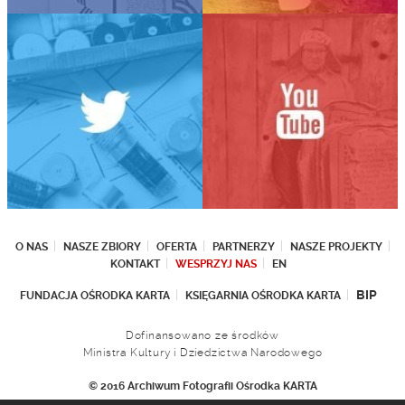
O NAS
NASZE ZBIORY
OFERTA
PARTNERZY
NASZE PROJEKTY
KONTAKT
WESPRZYJ NAS
EN
BIP
FUNDACJA OŚRODKA KARTA
KSIĘGARNIA OŚRODKA KARTA
Dofinansowano ze środków
Ministra Kultury i Dziedzictwa Narodowego
© 2016 Archiwum Fotografii Ośrodka KARTA