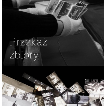
Przekaż
zbiory