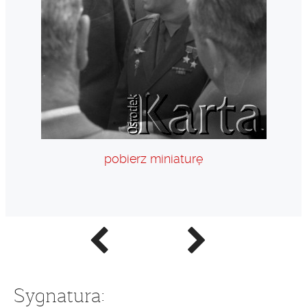
pobierz miniaturę
Poprzednie
Następne
zdjęcie
zdjęcie
Sygnatura: