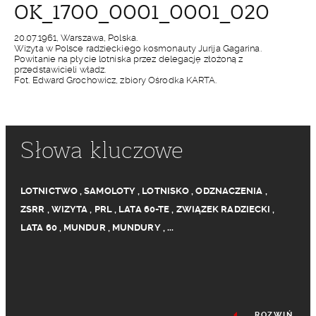
OK_1700_0001_0001_020
20.07.1961, Warszawa, Polska.
Wizyta w Polsce radzieckiego kosmonauty Jurija Gagarina.
Powitanie na płycie lotniska przez delegację złożoną z
przedstawicieli władz.
Fot. Edward Grochowicz, zbiory Ośrodka KARTA.
Słowa kluczowe
LOTNICTWO
,
SAMOLOTY
,
LOTNISKO
,
ODZNACZENIA
,
ZSRR
,
WIZYTA
,
PRL
,
LATA 60-TE
,
ZWIĄZEK RADZIECKI
,
LATA 60
,
MUNDUR
,
MUNDURY
,
...
ROZWIŃ