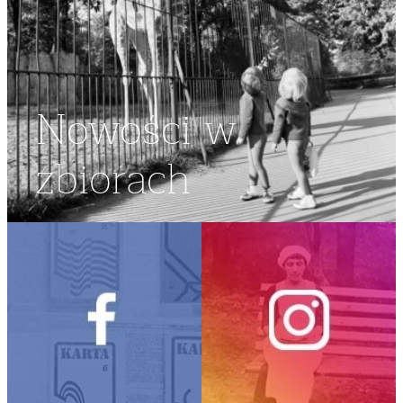
Nowości w
zbiorach