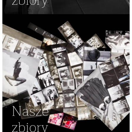
zbiory
Nasze
zbiory