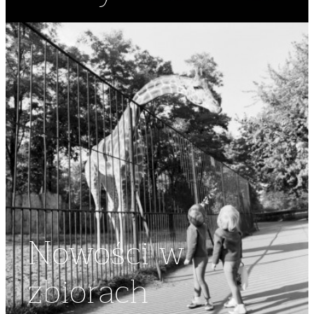
Nowości w
zbiorach