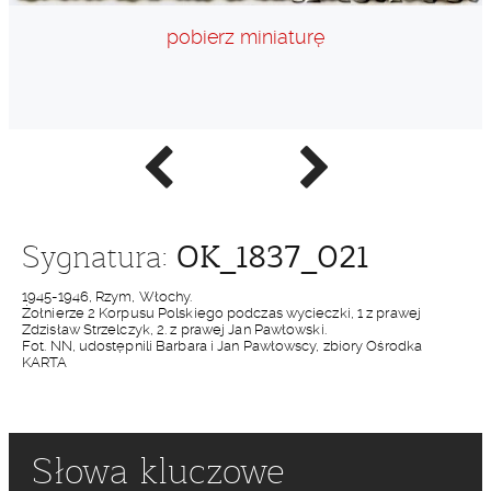
pobierz miniaturę
Poprzednie
Następne
zdjęcie
zdjęcie
OK_1837_021
Sygnatura:
1945-1946, Rzym, Włochy.
Żołnierze 2 Korpusu Polskiego podczas wycieczki, 1 z prawej
Zdzisław Strzelczyk, 2. z prawej Jan Pawłowski.
Fot. NN, udostępnili Barbara i Jan Pawłowscy, zbiory Ośrodka
KARTA
Słowa kluczowe