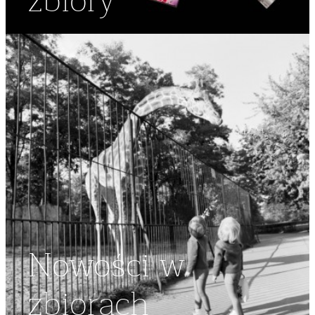
zbiory
Nowości w
zbiorach