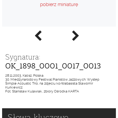
pobierz miniaturę
Poprzednie
Następne
zdjęcie
zdjęcie
Sygnatura:
OK_1898_0001_0017_0013
28.11.2003, Kalisz, Polska.
30. Międzynarodowy Festiwal Pianistów Jazzowych. Występ
Simple Acoustic Trio, na zdjęciu kontrabasista Sławomir
Kurkiewicz.
Fot. Stanisław Kulawiak, zbiory Ośrodka KARTA
Słowa kluczowe