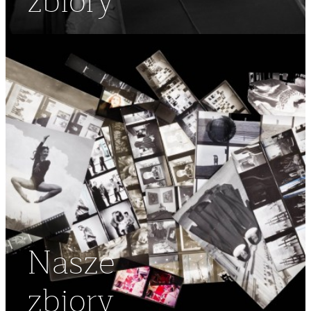
zbiory
Nasze
zbiory