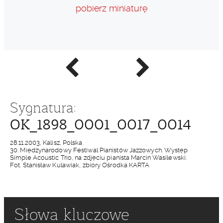
pobierz miniaturę
Poprzednie
Następne
zdjęcie
zdjęcie
Sygnatura:
OK_1898_0001_0017_0014
28.11.2003, Kalisz, Polska.
30. Międzynarodowy Festiwal Pianistów Jazzowych. Występ
Simple Acoustic Trio, na zdjęciu pianista Marcin Wasilewski.
Fot. Stanisław Kulawiak, zbiory Ośrodka KARTA
Słowa kluczowe