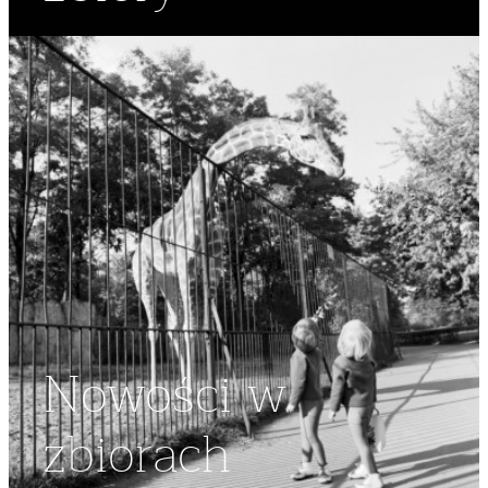
Nowości w
zbiorach