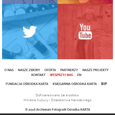
O NAS
NASZE ZBIORY
OFERTA
PARTNERZY
NASZE PROJEKTY
KONTAKT
WESPRZYJ NAS
EN
BIP
FUNDACJA OŚRODKA KARTA
KSIĘGARNIA OŚRODKA KARTA
Dofinansowano ze środków
Ministra Kultury i Dziedzictwa Narodowego
© 2016 Archiwum Fotografii Ośrodka KARTA