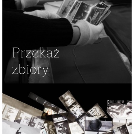
Przekaż
zbiory