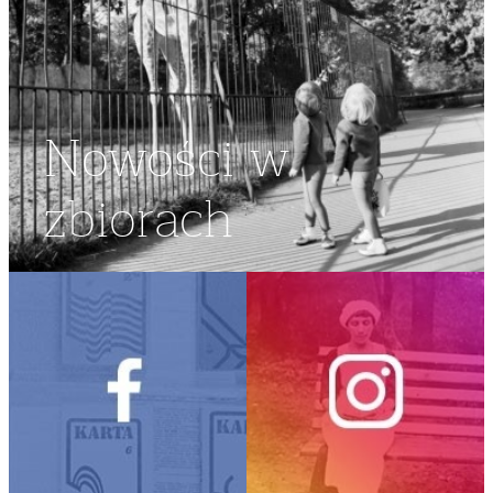
Nowości w
zbiorach