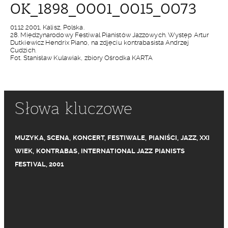
OK_1898_0001_0015_0073
01.12.2001, Kalisz, Polska.
28. Międzynarodowy Festiwal Pianistów Jazzowych. Występ Artur
Dutkiewicz Hendrix Piano, na zdjęciu kontrabasista Andrzej
Cudzich.
Fot. Stanisław Kulawiak, zbiory Ośrodka KARTA
Słowa kluczowe
MUZYKA
,
SCENA
,
KONCERT
,
FESTIWALE
,
PIANIŚCI
,
JAZZ
,
XXI
WIEK
,
KONTRABAS
,
INTERNATIONAL JAZZ PIANISTS
FESTIVAL
,
2001