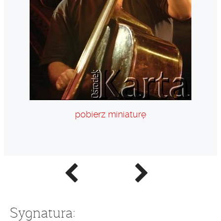
pobierz miniaturę
Poprzednie
Następne
zdjęcie
zdjęcie
Sygnatura: