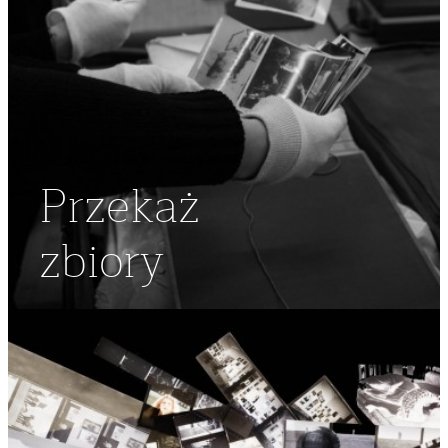
Przekaż
zbiory