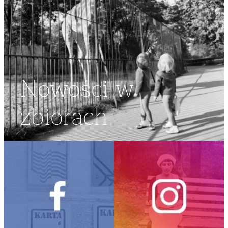
Nowości w
zbiorach