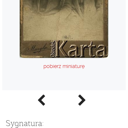
pobierz miniaturę
Poprzednie
Następne
zdjęcie
zdjęcie
Sygnatura: