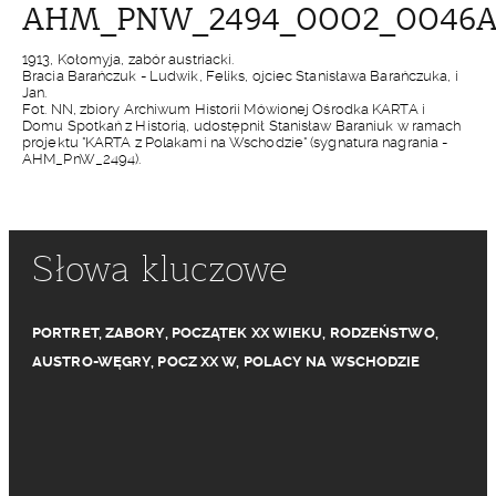
AHM_PNW_2494_0002_0046
1913, Kołomyja, zabór austriacki.
Bracia Barańczuk - Ludwik, Feliks, ojciec Stanisława Barańczuka, i
Jan.
Fot. NN, zbiory Archiwum Historii Mówionej Ośrodka KARTA i
Domu Spotkań z Historią, udostępnił Stanisław Baraniuk w ramach
projektu "KARTA z Polakami na Wschodzie" (sygnatura nagrania -
AHM_PnW_2494).
Słowa kluczowe
PORTRET
,
ZABORY
,
POCZĄTEK XX WIEKU
,
RODZEŃSTWO
,
AUSTRO-WĘGRY
,
POCZ XX W
,
POLACY NA WSCHODZIE