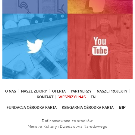
O NAS
NASZE ZBIORY
OFERTA
PARTNERZY
NASZE PROJEKTY
KONTAKT
WESPRZYJ NAS
EN
BIP
FUNDACJA OŚRODKA KARTA
KSIĘGARNIA OŚRODKA KARTA
Dofinansowano ze środków
Ministra Kultury i Dziedzictwa Narodowego