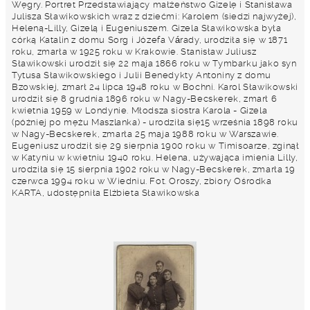
Węgry. Portret Przedstawiający małżeństwo Gizelę i Stanisława
Julisza Sławikowskich wraz z dziećmi: Karolem (siedzi najwyżej),
Heleną-Lilly, Gizelą i Eugeniuszem. Gizela Sławikowska była
córką Katalin z domu Sorg i Józefa Várady, urodziła się w 1871
roku, zmarła w 1925 roku w Krakowie. Stanisław Juliusz
Sławikowski urodził się 22 maja 1866 roku w Tymbarku jako syn
Tytusa Sławikowskiego i Julii Benedykty Antoniny z domu
Bzowskiej, zmarł 24 lipca 1948 roku w Bochni. Karol Sławikowski
urodził się 8 grudnia 1896 roku w Nagy-Becskerek, zmarł 6
kwietnia 1959 w Londynie. Młodsza siostra Karola - Gizela
(później po mężu Maszlanka) - urodziła się15 września 1898 roku
w Nagy-Becskerek, zmarła 25 maja 1988 roku w Warszawie.
Eugeniusz urodził się 29 sierpnia 1900 roku w Timisoarze, zginął
w Katyniu w kwietniu 1940 roku. Helena, używająca imienia Lilly,
urodziła się 15 sierpnia 1902 roku w Nagy-Becskerek, zmarła 19
czerwca 1994 roku w Wiedniu. Fot. Oroszy, zbiory Ośrodka
KARTA, udostępniła Elżbieta Sławikowska