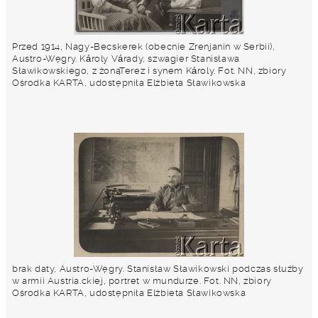
Przed 1914, Nagy-Becskerek (obecnie Zrenjanin w Serbii),
Austro-Węgry. Károly Várady, szwagier Stanisława
Sławikowskiego, z żonąTerez i synem Károly. Fot. NN, zbiory
Ośrodka KARTA, udostępniła Elżbieta Sławikowska
brak daty, Austro-Węgry. Stanisław Sławikowski podczas służby
w armii Austria.ckiej, portret w mundurze. Fot. NN, zbiory
Ośrodka KARTA, udostępniła Elżbieta Sławikowska