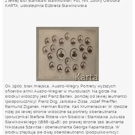
z lewej stoi Stanisław Sławikowski. Fot. NN, zbiory Ośrodka
KARTA, udostępniła Elżbieta Sławikowska
Ok. 1900, brak miejsca., Austro-Węgry. Portrety wyższych
oficerów armii Austro-Węgier w mundurach. Na górze (na
środku) widoczny jest Franz Bartek, poniżej od lewej leutnantci
(podporucznicy): Franz Dilg, Jarosław Zizsa, Józef Pheiffer,
Raimund Ziganek, Herman Bothe, Karl Krumenacker. W rzędzie
niżej po lewej stronie widoczne są portrety oberleutnanta
(porucznika) Stefana Rittera von Sibalicia i Stanisława Juliusza
Sławikowskiego (1866-1948), po prawej stronie zaś: leutnanta
Nikolausa Szavitsa i oberleutnanta Georga Kapamadzija. W
środku znajdują się dwaj oberstleutnanci (podpułkownicy):