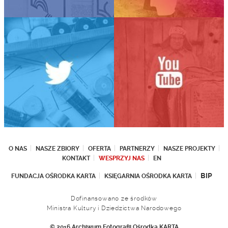
O NAS
NASZE ZBIORY
OFERTA
PARTNERZY
NASZE PROJEKTY
KONTAKT
WESPRZYJ NAS
EN
BIP
FUNDACJA OŚRODKA KARTA
KSIĘGARNIA OŚRODKA KARTA
Dofinansowano ze środków
Ministra Kultury i Dziedzictwa Narodowego
© 2016 Archiwum Fotografii Ośrodka KARTA