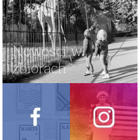
Nowości w
zbiorach