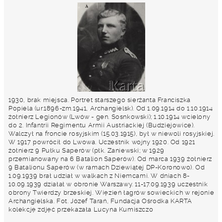
1930, brak miejsca. Portret starszego sierżanta Franciszka
Popiela (ur.1896-zm.1941, Archangielsk). Od 1.09.1914 do 1.10.1914
żołnierz Legionów (Lwów - gen. Sosnkowski); 1.10.1914 wcielony
do 2. Infantrii Regimentu Armii Austriackiej (Budziejowice).
Walczył na froncie rosyjskim (15.03.1915), był w niewoli rosyjskiej.
W 1917 powrócił do Lwowa. Uczestnik wojny 1920. Od 1921
żołnierz 9 Pułku Saperów (płk. Zaniewski; w 1929
przemianowany na 6 Batalion Saperów). Od marca 1939 żołnierz
9 Batalionu Saperów (w ramach Dziewiątej DP-Koronowo). Od
1.09.1939 brał udział w walkach z Niemcami. W dniach 8-
10.09.1939 działał w obronie Warszawy. 11-17.09.1939 uczestnik
obrony Twierdzy brzeskiej. Więzień łagrów sowieckich w rejonie
Archangielska. Fot. Józef Tarań, Fundacja Ośrodka KARTA
kolekcję zdjęć przekazała Lucyna Kumiszczo