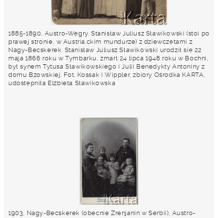
1885-1890, Austro-Węgry. Stanisław Juliusz Sławikowski (stoi po
prawej stronie, w Austria.ckim mundurze) z dziewczętami z
Nagy-Becskerek. Stanisław Juliusz Sławikowski urodził się 22
maja 1866 roku w Tymbarku, zmarł 24 lipca 1948 roku w Bochni,
był synem Tytusa Sławikowskiego i Julii Benedykty Antoniny z
domu Bzowskiej. Fot. Kossak i Wippler, zbiory Ośrodka KARTA,
udostępniła Elżbieta Sławikowska
1903, Nagy-Becskerek (obecnie Zrenjanin w Serbii), Austro-