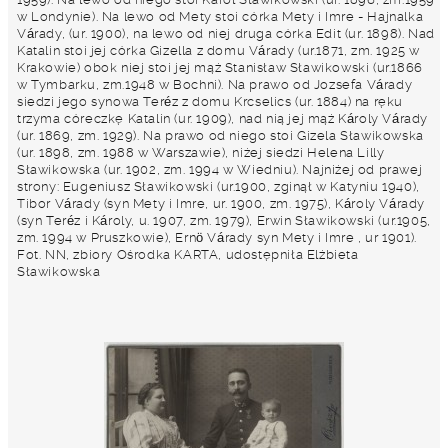
w Londynie). Na lewo od Mety stoi córka Mety i Imre - Hajnalka
Várady, (ur. 1900), na lewo od niej druga córka Edit (ur. 1898). Nad
Katalin stoi jej córka Gizella z domu Várady (ur.1871, zm. 1925 w
Krakowie) obok niej stoi jej mąż Stanisław Sławikowski (ur.1866
w Tymbarku, zm.1948 w Bochni). Na prawo od Jozsefa Várady
siedzi jego synowa Teréz z domu Krcselics (ur. 1884) na ręku
trzyma córeczkę Katalin (ur. 1909), nad nią jej mąż Károly Várady
(ur. 1869, zm. 1929). Na prawo od niego stoi Gizela Sławikowska
(ur. 1898, zm. 1988 w Warszawie), niżej siedzi Helena Lilly
Sławikowska (ur. 1902, zm. 1994 w Wiedniu). Najniżej od prawej
strony: Eugeniusz Sławikowski (ur.1900, zginął w Katyniu 1940),
Tibor Várady (syn Mety i Imre, ur. 1900, zm. 1975), Károly Várady
(syn Teréz i Károly, u. 1907, zm. 1979), Erwin Sławikowski (ur.1905,
zm. 1994 w Pruszkowie), Ernö Várady syn Mety i Imre , ur 1901).
Fot. NN, zbiory Ośrodka KARTA, udostępniła Elżbieta
Sławikowska