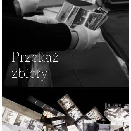
Przekaż
zbiory