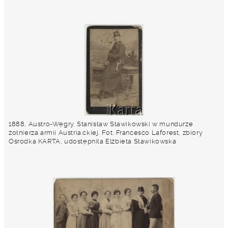
1888, Austro-Węgry. Stanisław Sławikowski w mundurze
żołnierza armii Austria.ckiej. Fot. Francesco Laforest, zbiory
Ośrodka KARTA, udostępniła Elżbieta Sławikowska