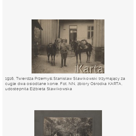
1916, Twierdza Przemyśl Stanisław Sławikowski trzymający za
cugle dwa osiodłane konie. Fot. NN, zbiory Ośrodka KARTA,
udostępniła Elżbieta Sławikowska