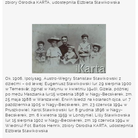
zbiory Ośrodka KARTA, udostępniła Elżbieta Sławikowska
Ok. 1906, Ipolysag, Austro-Węgry. Stanisław Sławikowski z
dziećmi – od lewej: Eugeniusz Sławikowski (ur. 29 sierpnia 1900
w Temesvár, zginął w Katyniu w kwietniu 1940), Gizela, później
po mężu Maszlanka (ur.15 września 1898 w Nagy-Becskerek, zm.
25 maja 1988 w Warszawie), Erwin (siedzi na kolanach ojca, ur. 7
października 1905 w Nagy-Becskerek, zm. 23 czerwca 1994 w
Pruszkowie), Karol Sławikowski (ur. 8 grudnia 1896 w Nagy-
Becskerek, zm. 6 kwietnia 1959 w Londynie), Lilly Sławikowska
(ur. 15 sierpnia 1902 w Nagy-Becskerek, zm. 19 czerwca 1994 w
Wiedniu) Fot. Bartos Henrik, zbiory Ośrodka KARTA, udostępniła
Elżbieta Sławikowska