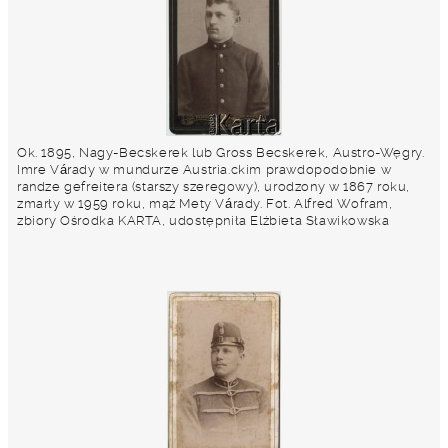
Ok. 1895, Nagy-Becskerek lub Gross Becskerek, Austro-Węgry.
Imre Várady w mundurze Austria.ckim prawdopodobnie w
randze gefreitera (starszy szeregowy), urodzony w 1867 roku,
zmarły w 1959 roku, mąż Mety Várady. Fot. Alfred Wofram,
zbiory Ośrodka KARTA, udostępniła Elżbieta Sławikowska