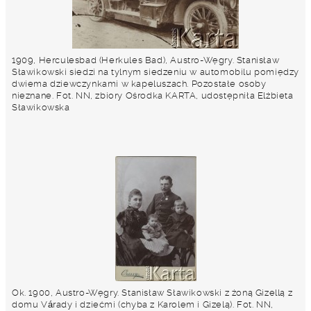
1909, Herculesbad (Herkules Bad), Austro-Węgry. Stanisław
Sławikowski siedzi na tylnym siedzeniu w automobilu pomiędzy
dwiema dziewczynkami w kapeluszach. Pozostałe osoby
nieznane. Fot. NN, zbiory Ośrodka KARTA, udostępniła Elżbieta
Sławikowska
Ok. 1900, Austro-Węgry. Stanisław Sławikowski z żoną Gizellą z
domu Várady i dziećmi (chyba z Karolem i Gizelą). Fot. NN,