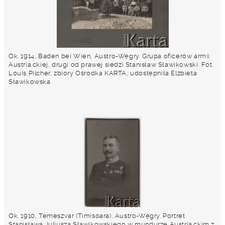
Ok. 1914, Baden bei Wien, Austro-Węgry. Grupa oficerów armii
Austria.ckiej, drugi od prawej siedzi Stanisław Sławikowski. Fot.
Louis Pilcher, zbiory Ośrodka KARTA, udostępniła Elżbieta
Sławikowska
Ok. 1910, Temeszvar (Timisoara), Austro-Węgry. Portret
Stanisława Juliusza Sławikowskiego w mundurze Austria.ckim z