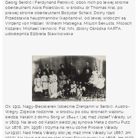
Georg Serdić i Ferdynand Petrović, obok nich po lewej stronie
oberleutnant Alois Poletilović, w środku dr Thomas Kral, po
prawej stronie oberleutnant Bożydar Schaić. Dolny rząd
Przedstawia hauptmannów (kapitanów), od lewej widoczni są:
Vinzenz von Mülller, Wilhelm Matiegka, Milutin Sekulits, Milosch
Kozarev, Michael Veinović. Fot. NN, zbiory Ośrodka KARTA,
udostępniła Elżbieta Sławikowska
Ok. 1911, Nagy-Becskerek (obecnie Zrenjanin w Serbii), Austro-
Węgry. Zdjęcie rodzinne, w środku po obu stronach wazonu
siedzą: Katalin z domu Sorg ur. 1844 r. i jej mąż Jozsef Várady, ur.
w 1829. Na lewo od Katalin siedzi jej synowa Meta z domu Putz
(ur. 1876, zm. 1938) i trzyma na ręku córkę Piroskę Várady
(ur.1910). Nad Metą Várady stoi jej mąż Imre Várady (ur. 1867, zm.
1959). Na lewo od niego stoi Karol Sławikowski (ur. 1896, zm.1959