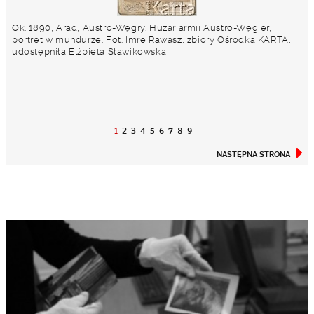
Ok. 1890, Arad, Austro-Węgry. Huzar armii Austro-Węgier,
portret w mundurze. Fot. Imre Rawasz, zbiory Ośrodka KARTA,
udostępniła Elżbieta Sławikowska
1
2
3
4
5
6
7
8
9
NASTĘPNA STRONA