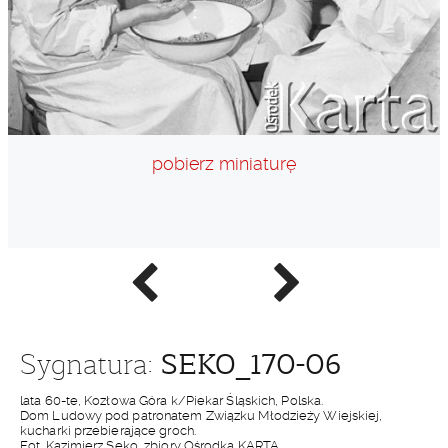
pobierz miniaturę
Poprzednie
Następne
zdjęcie
zdjęcie
SEKO_170-06
Sygnatura:
lata 60-te, Kozłowa Góra k/Piekar Śląskich, Polska.
Dom Ludowy pod patronatem Związku Młodzieży Wiejskiej,
kucharki przebierające groch.
Fot. Kazimierz Seko, zbiory Ośrodka KARTA.