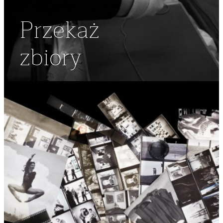
Przekaż
zbiory