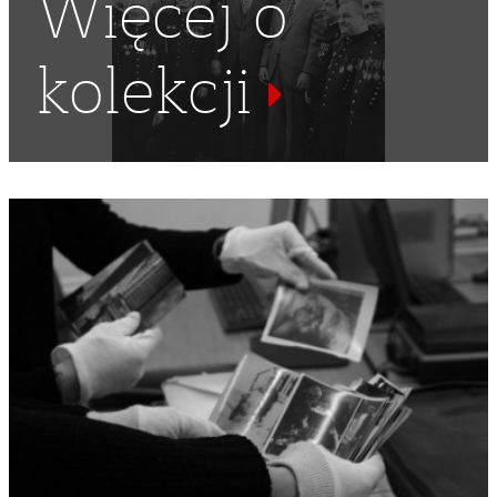
Więcej o
kolekcji
DOM LUDOWY
,
KUCHNIA
,
KUCHARKA
,
JEDZENIE
,
GROCH
,
PRZEBIERANIE GROCHU
,
ODZIEŻ OCHRONNA
,
FARTUCH
,
MISKA