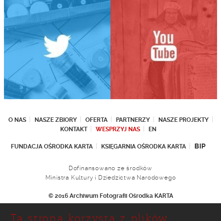
O NAS
NASZE ZBIORY
OFERTA
PARTNERZY
NASZE PROJEKTY
KONTAKT
WESPRZYJ NAS
EN
BIP
FUNDACJA OŚRODKA KARTA
KSIĘGARNIA OŚRODKA KARTA
Dofinansowano ze środków
Ministra Kultury i Dziedzictwa Narodowego
© 2016 Archiwum Fotografii Ośrodka KARTA
Fundacja Ośrodka KARTA
Ta strona korzysta z plików
Ul. Narbutta 29