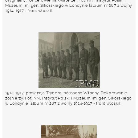
oryginalny: "Oficerowie na kwaterze". Fot. NN, Instytut Polski i
Muzeum im. gen. Sikorskiego w Londynie [album nr 287 z wojny
1914-1917 - front włoski].
1914-1917, prowincja Trydent, północne Włochy. Dekorowanie
żołnierzy. Fot. NN, Instytut Polski i Muzeum im. gen. Sikorskiego
w Londynie [album nr 287 z wojny 1914-1917 - front włoski].