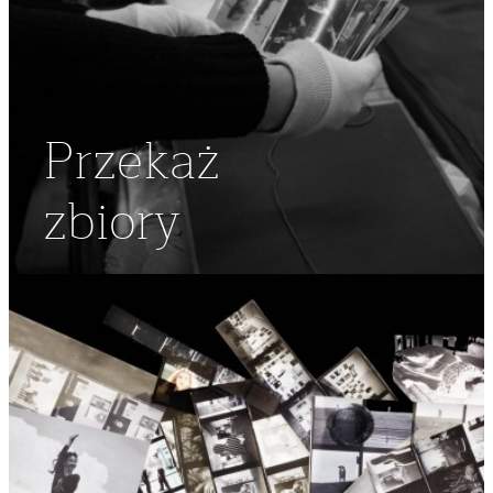
Przekaż
zbiory