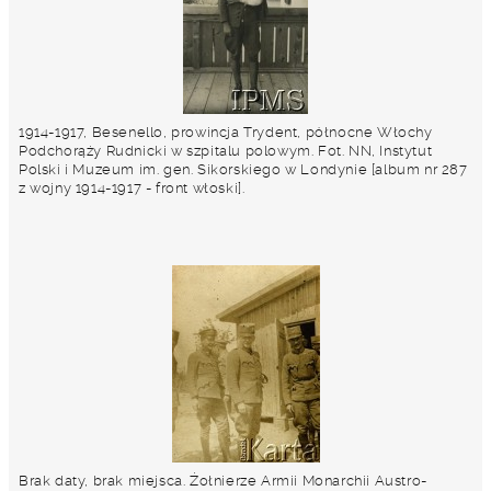
1914-1917, Besenello, prowincja Trydent, północne Włochy
Podchorąży Rudnicki w szpitalu polowym. Fot. NN, Instytut
Polski i Muzeum im. gen. Sikorskiego w Londynie [album nr 287
z wojny 1914-1917 - front włoski].
Brak daty, brak miejsca. Żołnierze Armii Monarchii Austro-