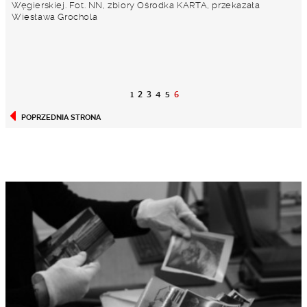
Węgierskiej. Fot. NN, zbiory Ośrodka KARTA, przekazała
Wiesława Grochola
1
2
3
4
5
6
POPRZEDNIA STRONA