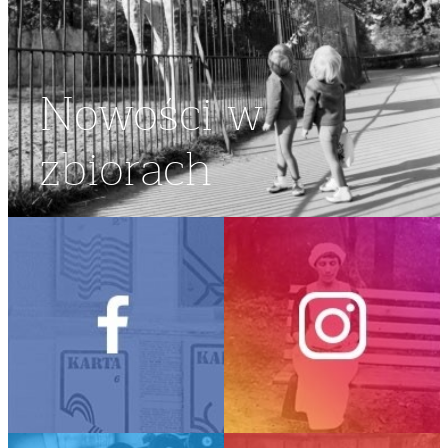
Nowości w
zbiorach