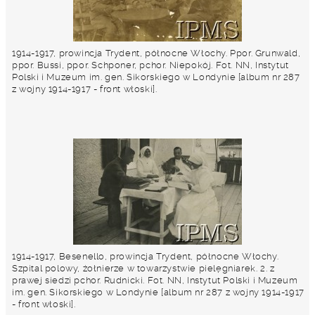
1914-1917, prowincja Trydent, północne Włochy. Ppor. Grunwald,
ppor. Bussi, ppor. Schponer, pchor. Niepokój. Fot. NN, Instytut
Polski i Muzeum im. gen. Sikorskiego w Londynie [album nr 287
z wojny 1914-1917 - front włoski].
1914-1917, Besenello, prowincja Trydent, północne Włochy.
Szpital polowy, żołnierze w towarzystwie pielęgniarek. 2. z
prawej siedzi pchor. Rudnicki. Fot. NN, Instytut Polski i Muzeum
im. gen. Sikorskiego w Londynie [album nr 287 z wojny 1914-1917
- front włoski].