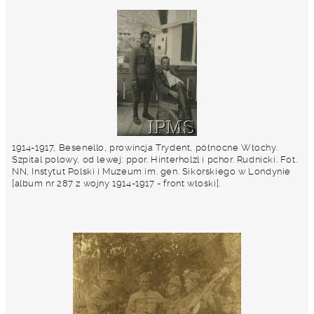
1914-1917, Besenello, prowincja Trydent, północne Włochy.
Szpital polowy, od lewej: ppor. Hinterholzl i pchor. Rudnicki. Fot.
NN, Instytut Polski i Muzeum im. gen. Sikorskiego w Londynie
[album nr 287 z wojny 1914-1917 - front włoski].